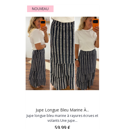
NOUVEAU
Jupe Longue Bleu Marine À...
Jupe longue bleu marine à rayures écrues et
volants Une jupe...
Prix
59,99 €