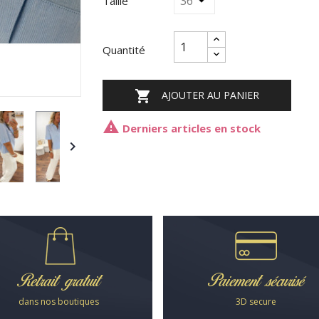
Taille
Quantité

AJOUTER AU PANIER

Derniers articles en stock

Retrait gratuit
Paiement sécurisé
dans nos boutiques
3D secure