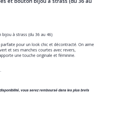
s et bouton bijou à strass (du 36 au
bijou à strass (du 36 au 46)
, parfaite pour un look chic et décontracté. On aime
vert et ses manches courtes avec revers,
apporte une touche originale et féminine.
.
ndisponibilité, vous serez remboursé dans les plus brefs